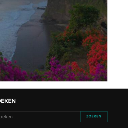
OEKEN
ek
ZOEKEN
r: